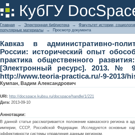
Кавказ в административно-политиче
КубГУ DocSpac
обособления // Теория и практика 
[Электронный ресурс]. 2013. № 9
Главная
→
Электронная библиотека
→
Факультет истории, социолог
practica.ru/-9-2013/history/kumpan-v.p
популярные материалы
→
Просмотр документа
Кавказ в административно-поли
России: исторический опыт обособ
практика общественного развития
[Электронный ресурс]. 2013. № 9
http://www.teoria-practica.ru/-9-2013/h
Кумпан, Вадим Александрович
URI:
http://docspace.kubsu.ru/docspace/handle/1/221
Дата:
2013-09-10
Аннотации:
В данной статье рассматривается положение кавказского региона в а
империи, СССР, Российской Федерации. Исследуются основные хар
эффективности системы управления данным регионом.