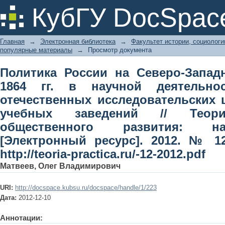
Политика России на Северо-Запад
КубГУ DocSpac
деятельности современных отечес
высших учебных заведений // Теор
Главная
→
Электронная библиотека
→
Факультет истории, социолог
научный журнал [Электронный р
популярные материалы
→
Просмотр документа
http://teoria-practica.ru/-12-2012.pdf
Политика России на Северо-Запад
1864 гг. в научной деятельно
отечественных исследовательских
учебных заведений // Теор
общественного развития: н
[Электронный ресурс]. 2012. № 1
http://teoria-practica.ru/-12-2012.pdf
Матвеев, Олег Владимирович
URI:
http://docspace.kubsu.ru/docspace/handle/1/223
Дата:
2012-12-10
Аннотации: