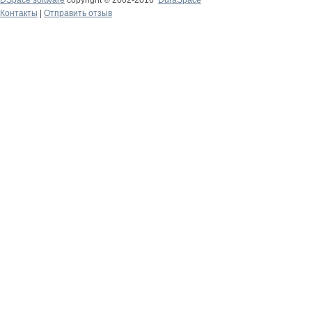
DSpace software
copyright © 2002-2016
DuraSpace
Контакты
|
Отправить отзыв