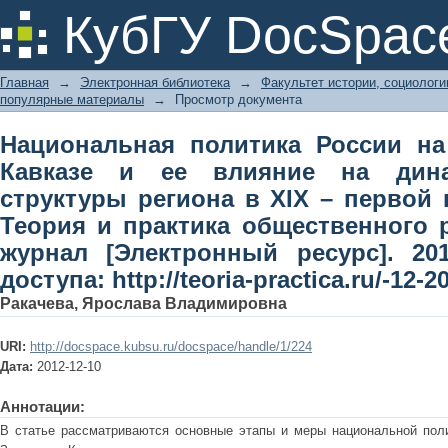
Национальная политика России на С
КубГУ DocSpac
динамику этнической структуры рег
Теория и практика общественного 
Главная
→
Электронная библиотека
→
Факультет истории, социолог
ресурс]. 2012. № 12. Режим доступа: htt
популярные материалы
→
Просмотр документа
Национальная политика России на
Кавказе и ее влияние на дина
структуры региона в XIX – первой 
Теория и практика общественного 
журнал [Электронный ресурс]. 2
доступа: http://teoria-practica.ru/-12-2
Ракачева, Ярослава Владимировна
URI:
http://docspace.kubsu.ru/docspace/handle/1/224
Дата:
2012-12-10
Аннотации:
В статье рассматриваются основные этапы и меры национальной поли