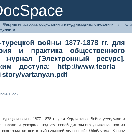
турецкой войны 1877-1878 гг. для Ку
DocSpace
ного развития: Научный журнал [Э
м доступа: http://www.teoria - 
→
Факультет истории, социологии и международных отношений
→
Поли
n.pdf
окумента
-турецкой войны 1877-1878 гг. для
ория и практика общественного
 журнал [Электронный ресурс].
 доступа: http://www.teoria -
history/vartanyan.pdf
ndle/1/226
-турецкой войны 1877–1878 гг. для Курдистана. Война усугубила и
го народа и ускорила подъем освободительного движения против
бу возглавил авторитетный курдский лидер шейх Обейдулла. В силу