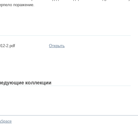
ерпело поражение.
012-2.pdf
Открыть
ледующие коллекции
aSpace