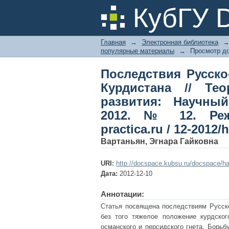
Последствия Русско-
КубГУ 
практика обществен
2012. № 12. Режи
Главная
→
Электронная библиотека
2012/history/vartanya
популярные материалы
→
Просмотр д
Последствия Русско
Курдистана // Те
развития: Научный
2012. № 12. Режим
practica.ru / 12-2012/
Вартаньян, Эгнара Гайковна
URI:
http://docspace.kubsu.ru/docspace/ha
Дата:
2012-12-10
Аннотации:
Статья посвящена последствиям Русско
без того тяжелое положение курдско
османского и персидского гнета. Борь