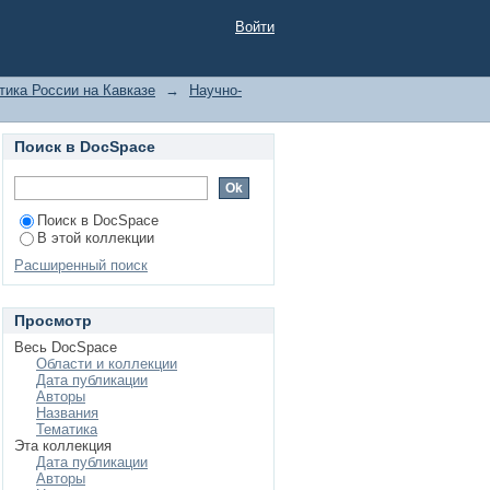
рдистана // Теория и
Войти
лектронный ресурс].
practica.ru / 12-
тика России на Кавказе
→
Научно-
Поиск в DocSpace
Поиск в DocSpace
В этой коллекции
Расширенный поиск
Просмотр
Весь DocSpace
Области и коллекции
Дата публикации
Авторы
Названия
Тематика
Эта коллекция
Дата публикации
Авторы