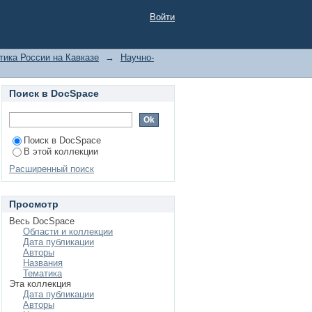
 взаимодействия на
Войти
 начале 1990-х гг. //
учный журнал. 2012.
тика России на Кавказе
→
Научно-
ev.pdf
Поиск в DocSpace
Поиск в DocSpace
В этой коллекции
Расширенный поиск
Просмотр
Весь DocSpace
Области и коллекции
Дата публикации
Авторы
Названия
Тематика
Эта коллекция
Дата публикации
Авторы