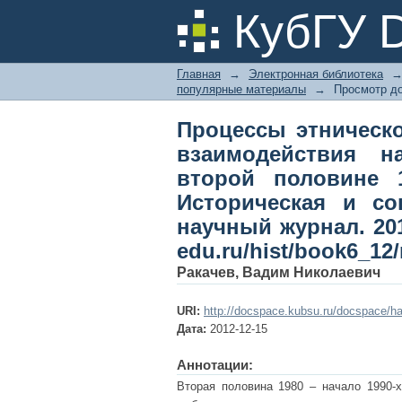
Процессы этническ
КубГУ 
Северо-Западном Кавк
Историческая и соц
Главная
→
Электронная библиотека
№ 6. Режим доступа: h
популярные материалы
→
Просмотр д
Процессы этническ
взаимодействия н
второй половине 19
Историческая и со
научный журнал. 2012
edu.ru/hist/book6_12/
Ракачев, Вадим Николаевич
URI:
http://docspace.kubsu.ru/docspace/ha
Дата:
2012-12-15
Аннотации:
Вторая половина 1980 – начало 1990-х