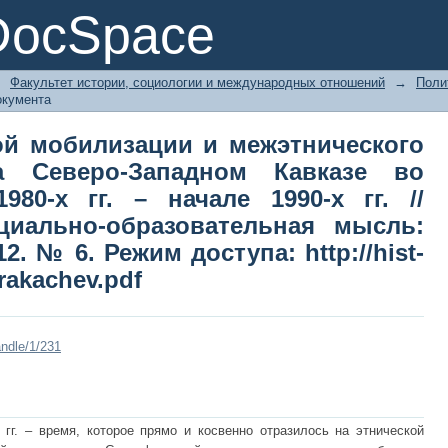
ой мобилизации и межэтнического
DocSpace
азе во второй половине 1980-х гг. –
иально-образовательная мысль: на
→
Факультет истории, социологии и международных отношений
→
Поли
ttp://hist-edu.ru/hist/book6_12/rakach
окумента
ой мобилизации и межэтнического
а Северо-Западном Кавказе во
80-х гг. – начале 1990-х гг. //
циально-образовательная мысль:
. № 6. Режим доступа: http://hist-
rakachev.pdf
ndle/1/231
 гг. – время, которое прямо и косвенно отразилось на этнической