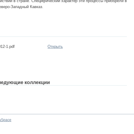
ствии в стране. Специфический характер эти процессы приобрели в
еверо-Западный Кавказ.
12-1.pdf
Открыть
ледующие коллекции
aSpace