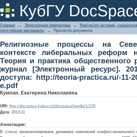
Религиозные процессы на Северн
КубГУ DocSpac
реформ начала ХХ века // Теория
научный журнал [Электронный р
Главная
→
Электронная библиотека
→
Факультет истории, социолог
http://teoria-practica.ru/-11-2013/histo
популярные материалы
→
Просмотр документа
Религиозные процессы на Сев
контексте либеральных реформ н
Теория и практика общественного 
журнал [Электронный ресурс]. 2
доступа: http://teoria-practica.ru/-11-
e.pdf
Кумпан, Екатерина Николаевна
URI:
http://docspace.kubsu.ru/docspace/handle/1/238
Дата:
2013-11
Аннотации:
В статье проанализирована динамика изменений конфессионального 