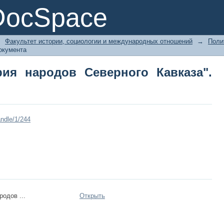
я народов Северного Кавказа". Крас
DocSpace
→
Факультет истории, социологии и международных отношений
→
Поли
окумента
рия народов Северного Кавказа".
ndle/1/244
родов ...
Открыть