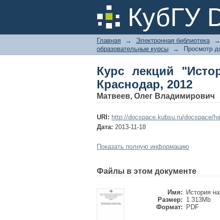
Курс лекций "Истори
КубГУ 
Главная
→
Электронная библиотека
образовательные курсы
→
Просмотр д
Курс лекций "Исто
Краснодар, 2012
Матвеев, Олег Владимирович
URI:
http://docspace.kubsu.ru/docspace/ha
Дата:
2013-11-18
Показать полную информацию
Файлы в этом документе
Имя:
История на
Размер:
1.313Mb
Формат:
PDF