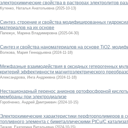
электрохимические свойства в растворах электролитов ра
Кутенко, Наталья Анатольевна
(
2025-10-13
)
Синтез, строение и свойства модифицированных гидрокси
материалов на их основе
Папежук, Марина Владимировна
(
2025-04-30
)
Синтез и свойства наноматериалов на основе TiO2, модифи
Волкова, Мария Геннадьевна
(
2024-11-18
)
Межфазные взаимодействия в оксидных гетерогенных мул
критерий эффективности магнитоэлектрического преобраз
Александрова, Инга Андреевна
(
2024-11-18
)
Нестационарный перенос анионов ортофосфорной кислот
мембраны при электродиализе
Горобченко, Андрей Дмитриевич
(
2024-10-15
)
Электрохимические характеристики перфторполимеров в с
топливного элемента с биметаллическими PtCu/С катализа
Тицкая, Екатерина Витальевна
(
2024-10-15
)