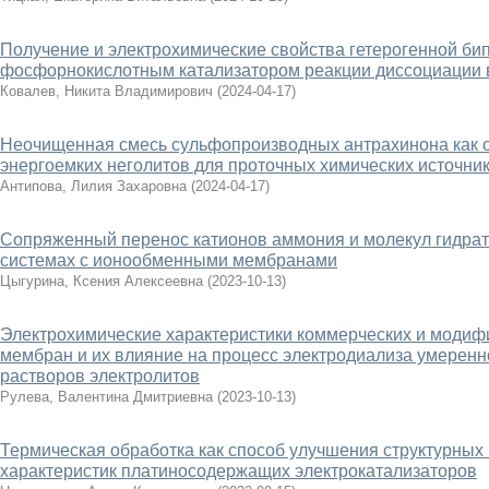
Получение и электрохимические свойства гетерогенной б
фосфорнокислотным катализатором реакции диссоциации
Ковалев, Никита Владимирович
(
2024-04-17
)
Неочищенная смесь сульфопроизводных антрахинона как 
энергоемких неголитов для проточных химических источник
Антипова, Лилия Захаровна
(
2024-04-17
)
Сопряженный перенос катионов аммония и молекул гидрат
системах с ионообменными мембранами
Цыгурина, Ксения Алексеевна
(
2023-10-13
)
Электрохимические характеристики коммерческих и моди
мембран и их влияние на процесс электродиализа умерен
растворов электролитов
Рулева, Валентина Дмитриевна
(
2023-10-13
)
Термическая обработка как способ улучшения структурных
характеристик платиносодержащих электрокатализаторов