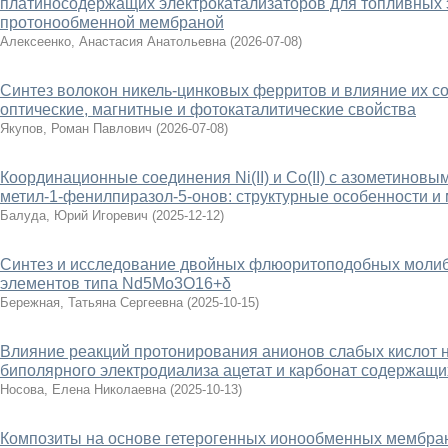
платиносодержащих электрокатализаторов для топливных 
протонообменной мембраной
Алексеенко, Анастасия Анатольевна
(
2026-07-08
)
Синтез волокон никель-цинковых ферритов и влияние их сос
оптические, магнитные и фотокаталитические свойства
Якупов, Роман Павлович
(
2026-07-08
)
Координационные соединения Ni(II) и Co(II) с азометиновы
метил-1-фенилпиразол-5-онов: структурные особенности и
Балуда, Юрий Игоревич
(
2025-12-12
)
Синтез и исследование двойных флюоритоподобных моли
элементов типа Nd5Mo3O16+δ
Бережная, Татьяна Сергеевна
(
2025-10-15
)
Влияние реакций протонирования анионов слабых кислот н
биполярного электродиализа ацетат и карбонат содержащи
Носова, Елена Николаевна
(
2025-10-13
)
Композиты на основе гетерогенных ионообменных мембран