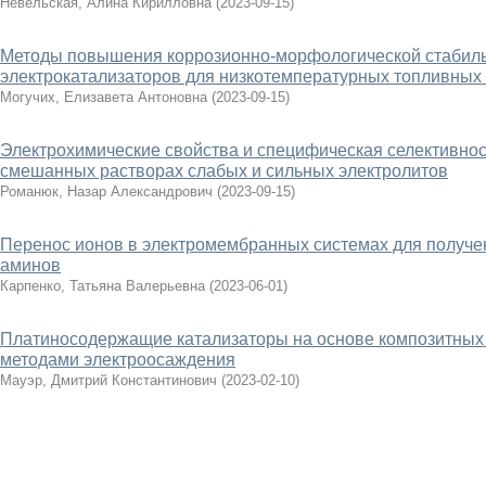
Невельская, Алина Кирилловна
(
2023-09-15
)
Методы повышения коррозионно-морфологической стабил
электрокатализаторов для низкотемпературных топливных
Могучих, Елизавета Антоновна
(
2023-09-15
)
Электрохимические свойства и специфическая селективно
смешанных растворах слабых и сильных электролитов
Романюк, Назар Александрович
(
2023-09-15
)
Перенос ионов в электромембранных системах для получен
аминов
Карпенко, Татьяна Валерьевна
(
2023-06-01
)
Платиносодержащие катализаторы на основе композитных 
методами электроосаждения
Мауэр, Дмитрий Константинович
(
2023-02-10
)