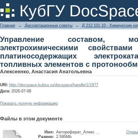
Управление составом, морфологи
КубГУ DocSpac
наноструктурных платиносодержащи
элементов с протонообменной мем
Главная
→
Диссертационные советы
→
Д 212.101.10 - Химические на
Управление составом, м
электрохимическими свойствами
платиносодержащих электрока
топливных элементов с протонооб
Алексеенко, Анастасия Анатольевна
URI:
http://docspace.kubsu.ru/docspace/handle/1/1977
Дата:
2026-07-08
Показать полную информацию
Файлы в этом документе
Имя:
Автореферат_Алекс ...
Откры
Размер:
2.595Mb