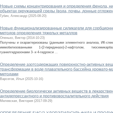
Новые схемы концентрирования и определения фенола, ни
объектах окружающей среды (вода, почвы, донные отложе
Губин, Александр
(
2025-08-20
)
Новые функционализированные силикагели для сорбционн
методов определения тяжелых металлов
Опенько, Виктор
(
2014-10-23
)
Получены и охарактеризованы (данными элементного анализа, ИК-спек
иммобилизованными 1-(2-пиридиназо)-2-нафтолом, тиосемикар
гуанилгидразонами 3- и 4-гидрокси ...
Определение азотсодержащих поверхностно-активных веще
трансформации в воде плавательного бассейна хромато-м
методами
Варсегов, Илья
(
2025-10-16
)
Определение биологически активных веществ в лекарстве
антидепрессантного и противовоспалительного действия
Милевская, Виктория
(
2017-09-29
)