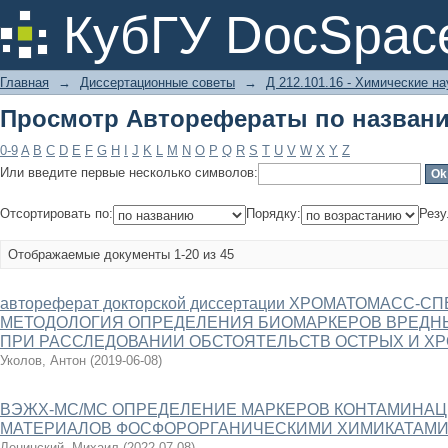
Просмотр Авторефераты по назван
КубГУ DocSpac
Главная
→
Диссертационные советы
→
Д 212.101.16 - Химические на
Просмотр Авторефераты по назван
0-9
A
B
C
D
E
F
G
H
I
J
K
L
M
N
O
P
Q
R
S
T
U
V
W
X
Y
Z
Или введите первые несколько символов:
Отсортировать по:
Порядку:
Резу
Отображаемые документы 1-20 из 45
автореферат докторской диссертации ХРОМАТОМАСС
МЕТОДОЛОГИЯ ОПРЕДЕЛЕНИЯ БИОМАРКЕРОВ ВРЕДН
ПРИ РАССЛЕДОВАНИИ ОБСТОЯТЕЛЬСТВ ОСТРЫХ И Х
Уколов, Антон
(
2019-06-08
)
ВЭЖХ-МС/МС ОПРЕДЕЛЕНИЕ МАРКЕРОВ КОНТАМИНА
МАТЕРИАЛОВ ФОСФОРОРГАНИЧЕСКИМИ ХИМИКАТАМ
Ленинский, Михаил
(
2022-07-08
)