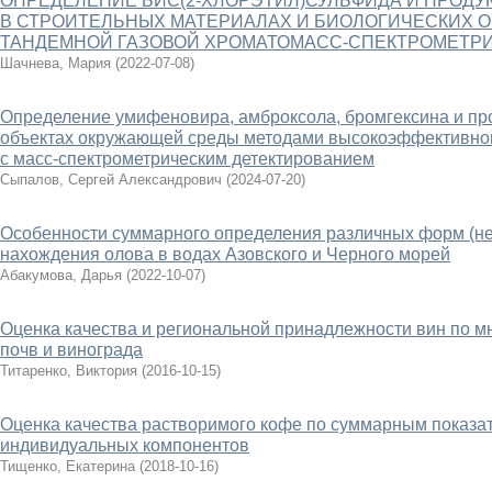
ОПРЕДЕЛЕНИЕ БИС(2-ХЛОРЭТИЛ)СУЛЬФИДА И ПРОДУ
В СТРОИТЕЛЬНЫХ МАТЕРИАЛАХ И БИОЛОГИЧЕСКИХ 
ТАНДЕМНОЙ ГАЗОВОЙ ХРОМАТОМАСС-СПЕКТРОМЕТР
Шачнева, Мария
(
2022-07-08
)
Определение умифеновира, амброксола, бромгексина и пр
объектах окружающей среды методами высокоэффективно
с масс-спектрометрическим детектированием
Сыпалов, Сергей Александрович
(
2024-07-20
)
Особенности суммарного определения различных форм (не
нахождения олова в водах Азовского и Черного морей
Абакумова, Дарья
(
2022-10-07
)
Оценка качества и региональной принадлежности вин по м
почв и винограда
Титаренко, Виктория
(
2016-10-15
)
Оценка качества растворимого кофе по суммарным показа
индивидуальных компонентов
Тищенко, Екатерина
(
2018-10-16
)