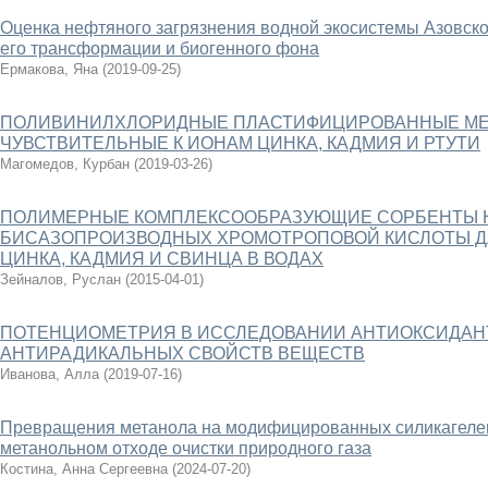
Оценка нефтяного загрязнения водной экосистемы Азовско
его трансформации и биогенного фона
Ермакова, Яна
(
2019-09-25
)
ПОЛИВИНИЛХЛОРИДНЫЕ ПЛАСТИФИЦИРОВАННЫЕ МЕ
ЧУВСТВИТЕЛЬНЫЕ К ИОНАМ ЦИНКА, КАДМИЯ И РТУТИ
Магомедов, Курбан
(
2019-03-26
)
ПОЛИМЕРНЫЕ КОМПЛЕКСООБРАЗУЮЩИЕ СОРБЕНТЫ Н
БИСАЗОПРОИЗВОДНЫХ ХРОМОТРОПОВОЙ КИСЛОТЫ Д
ЦИНКА, КАДМИЯ И СВИНЦА В ВОДАХ
Зейналов, Руслан
(
2015-04-01
)
ПОТЕНЦИОМЕТРИЯ В ИССЛЕДОВАНИИ АНТИОКСИДАН
АНТИРАДИКАЛЬНЫХ СВОЙСТВ ВЕЩЕСТВ
Иванова, Алла
(
2019-07-16
)
Превращения метанола на модифицированных силикагелев
метанольном отходе очистки природного газа
Костина, Анна Сергеевна
(
2024-07-20
)