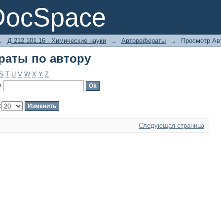
раты по автору
DocSpace
→
Д 212.101.16 - Химические науки
→
Авторефераты
→
Просмотр Ав
раты по автору
S
T
U
V
W
X
Y
Z
в:
:
Следующая страница