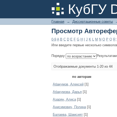
Просмотр Авторефе
КубГУ 
Главная
→
Диссертационные советы
Просмотр Авторефе
0-9
A
B
C
D
E
F
G
H
I
J
K
L
M
N
O
P
Q
R
Или введите первые несколько символо
Порядку:
Результатам
Отображаемые документы 1-20 из 44
по авторам
Абакумов, Алексей
[1]
Абакумова, Дарья
[1]
Азарян, Алиса
[1]
Анисимович, Полина
[1]
Балаева, Шамсият
[1]