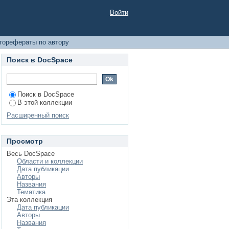
Войти
торефераты по автору
Поиск в DocSpace
Поиск в DocSpace
В этой коллекции
Расширенный поиск
Просмотр
Весь DocSpace
Области и коллекции
Дата публикации
Авторы
Названия
Тематика
Эта коллекция
Дата публикации
Авторы
Названия