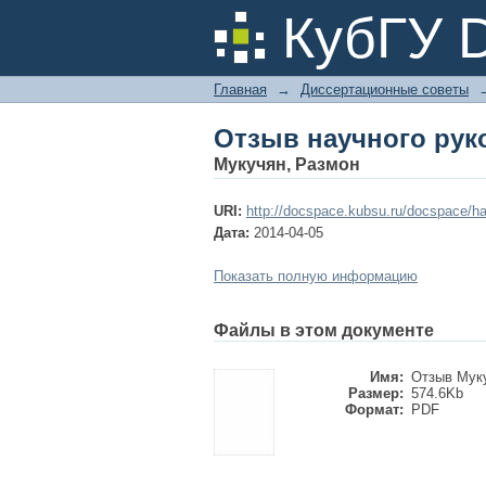
Отзыв научного рук
КубГУ 
Главная
→
Диссертационные советы
Отзыв научного рук
Мукучян, Размон
URI:
http://docspace.kubsu.ru/docspace/ha
Дата:
2014-04-05
Показать полную информацию
Файлы в этом документе
Имя:
Отзыв Муку
Размер:
574.6Kb
Формат:
PDF