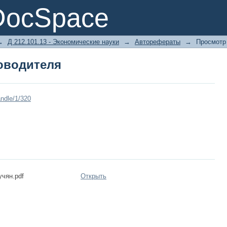
оводителя
DocSpace
→
Д 212.101.13 - Экономические науки
→
Авторефераты
→
Просмотр
оводителя
ndle/1/320
чян.pdf
Открыть