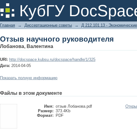
Отзыв научного руководителя
КубГУ DocSpac
Главная
→
Диссертационные советы
→
Д 212.101.13 - Экономические
Отзыв научного руководителя
Лобанова, Валентина
URI:
http://docspace.kubsu.ru/docspace/handle/1/325
Дата:
2014-04-05
Показать полную информацию
Файлы в этом документе
Имя:
отзыв Лобанова.pdf
Откры
Размер:
373.4Kb
Формат:
PDF