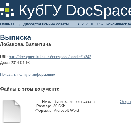
Выписка
КубГУ DocSpac
Главная
→
Диссертационные советы
→
Д 212.101.13 - Экономические
Выписка
Лобанова, Валентина
URI:
http://docspace.kubsu.ru/docspace/handle/1/342
Дата:
2014-04-16
Показать полную информацию
Файлы в этом документе
Имя:
Выписка из реш.совета ...
Откры
Размер:
30.5Kb
Формат:
Microsoft Word