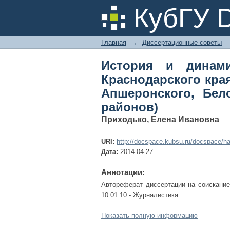
История и динамика
КубГУ 
1991 годов (на 
Горячеключевского 
Главная
→
Диссертационные советы
История и динам
Краснодарского края
Апшеронского, Бел
районов)
Приходько, Елена Ивановна
URI:
http://docspace.kubsu.ru/docspace/ha
Дата:
2014-04-27
Аннотации:
Автореферат диссертации на соискание
10.01.10 - Журналистика
Показать полную информацию