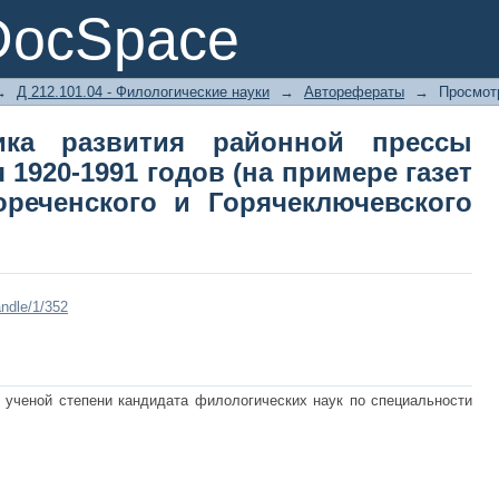
 развития районной прессы Красно
DocSpace
примере газет Апшеронского, 
районов)
→
Д 212.101.04 - Филологические науки
→
Авторефераты
→
Просмот
ика развития районной прессы
 1920-1991 годов (на примере газет
ореченского и Горячеключевского
ndle/1/352
 ученой степени кандидата филологических наук по специальности