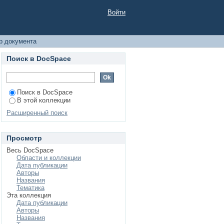
дарского края 1920-
Войти
Белореченского и
р документа
Поиск в DocSpace
Поиск в DocSpace
В этой коллекции
Расширенный поиск
Просмотр
Весь DocSpace
Области и коллекции
Дата публикации
Авторы
Названия
Тематика
Эта коллекция
Дата публикации
Авторы
Названия