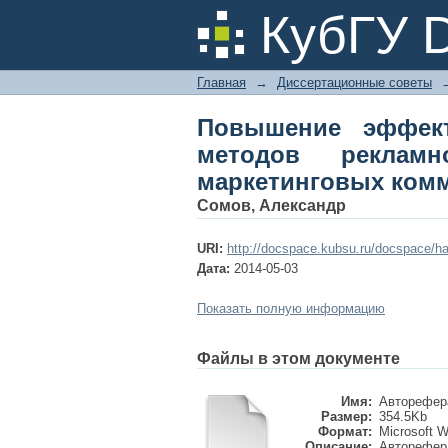
Повышение эффек
КубГУ 
деятельности в сис
Главная
→
Диссертационные советы
Повышение эффек
методов реклам
маркетинговых ком
Сомов, Александр
URI:
http://docspace.kubsu.ru/docspace/ha
Дата:
2014-05-03
Показать полную информацию
Файлы в этом документе
Имя:
Авторефер
Размер:
354.5Kb
Формат:
Microsoft 
Описание:
Авторефер