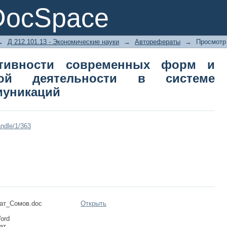
тивности современных форм и м
DocSpace
теме маркетинговых коммуникаций
→
Д 212.101.13 - Экономические науки
→
Авторефераты
→
Просмотр
тивности современных форм и
ной деятельности в системе
муникаций
ndle/1/363
ат_Сомов.doc
Открыть
Word
ат