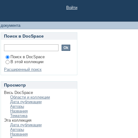
етодов рекламной
Войти
 документа
Поиск в DocSpace
Поиск в DocSpace
В этой коллекции
Расширенный поиск
Просмотр
Весь DocSpace
Области и коллекции
Дата публикации
Авторы
Названия
Тематика
Эта коллекция
Дата публикации
Авторы
Названия