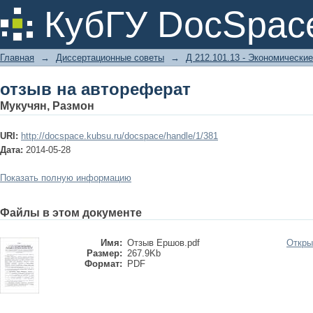
отзыв на автореферат
КубГУ DocSpac
Главная
→
Диссертационные советы
→
Д 212.101.13 - Экономические
отзыв на автореферат
Мукучян, Размон
URI:
http://docspace.kubsu.ru/docspace/handle/1/381
Дата:
2014-05-28
Показать полную информацию
Файлы в этом документе
Имя:
Отзыв Ершов.pdf
Откры
Размер:
267.9Kb
Формат:
PDF