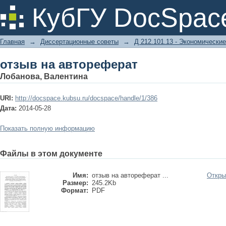
отзыв на автореферат
КубГУ DocSpac
Главная
→
Диссертационные советы
→
Д 212.101.13 - Экономические
отзыв на автореферат
Лобанова, Валентина
URI:
http://docspace.kubsu.ru/docspace/handle/1/386
Дата:
2014-05-28
Показать полную информацию
Файлы в этом документе
Имя:
отзыв на автореферат ...
Откры
Размер:
245.2Kb
Формат:
PDF