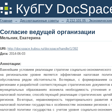
Согласие ведущей организации
КубГУ DocSpac
Главная
→
Диссертационные советы
→
Д 212.101.05 - Экономические
Согласие ведущей организации
Мельник, Екатерина
URI:
http://docspace.kubsu.ru/docspace/handle/1/392
Дата:
2014-06-03
Аннотации:
Важнейшим условием реализации стратегии социально-экономического 
на региональном уровне является эффективная налоговая полити
обусловлена рядом обстоятельств. Во-первых, с формированием си
регионами и разработкой соответствующих стратегических документов 
муниципальных образованиях возникла необходимость уточнения и 
налоговой политики, способствующей реализации стратегических целей
регионов. Во-вторых, неравномерность территориального развития 
налоговой политики государства к особенностям экономики регионов с
налоговой политики государства с учетом уровня социально-экономиче