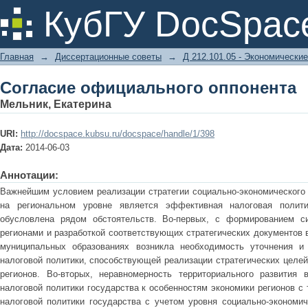
Согласие официального оппонента
КубГУ DocSpac
Главная
→
Диссертационные советы
→
Д 212.101.05 - Экономические
Согласие официального оппонента
Мельник, Екатерина
URI:
http://docspace.kubsu.ru/docspace/handle/1/398
Дата:
2014-06-03
Аннотации:
Важнейшим условием реализации стратегии социально-экономического 
на региональном уровне является эффективная налоговая полити
обусловлена рядом обстоятельств. Во-первых, с формированием си
регионами и разработкой соответствующих стратегических документов 
муниципальных образованиях возникла необходимость уточнения и 
налоговой политики, способствующей реализации стратегических целей
регионов. Во-вторых, неравномерность территориального развития 
налоговой политики государства к особенностям экономики регионов с
налоговой политики государства с учетом уровня социально-экономиче