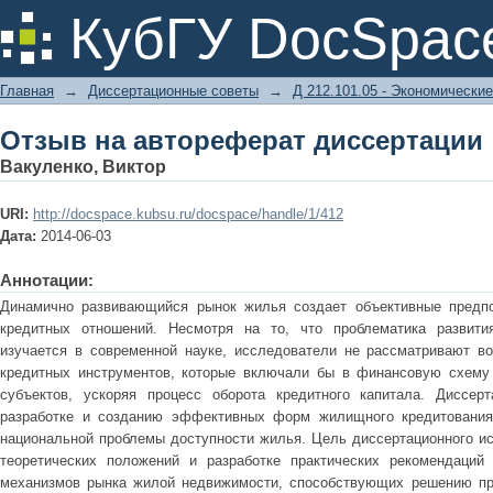
Отзыв на автореферат диссертации
КубГУ DocSpac
Главная
→
Диссертационные советы
→
Д 212.101.05 - Экономические
Отзыв на автореферат диссертации
Вакуленко, Виктор
URI:
http://docspace.kubsu.ru/docspace/handle/1/412
Дата:
2014-06-03
Аннотации:
Динамично развивающийся рынок жилья создает объективные предп
кредитных отношений. Несмотря на то, что проблематика развити
изучается в современной науке, исследователи не рассматривают в
кредитных инструментов, которые включали бы в финансовую схему 
субъектов, ускоряя процесс оборота кредитного капитала. Диссер
разработке и созданию эффективных форм жилищного кредитования
национальной проблемы доступности жилья. Цель диссертационного ис
теоретических положений и разработке практических рекомендаций
механизмов рынка жилой недвижимости, способствующих решению пр