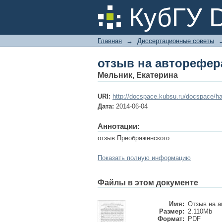
отзыв на авторефер
КубГУ 
Главная
→
Диссертационные советы
отзыв на авторефер
Мельник, Екатерина
URI:
http://docspace.kubsu.ru/docspace/ha
Дата:
2014-06-04
Аннотации:
отзыв Преображенского
Показать полную информацию
Файлы в этом документе
Имя:
Отзыв на а
Размер:
2.110Mb
Формат:
PDF