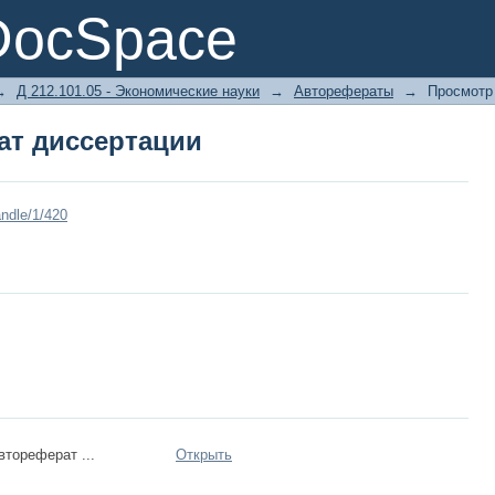
ат диссертации
DocSpace
→
Д 212.101.05 - Экономические науки
→
Авторефераты
→
Просмотр
ат диссертации
ndle/1/420
втореферат ...
Открыть