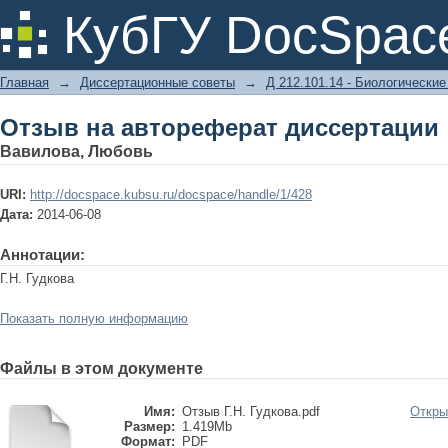
Отзыв на автореферат диссертации
КубГУ DocSpac
Главная
→
Диссертационные советы
→
Д 212.101.14 - Биологические
Отзыв на автореферат диссертации
Вавилова, Любовь
URI:
http://docspace.kubsu.ru/docspace/handle/1/428
Дата:
2014-06-08
Аннотации:
Г.Н. Гудкова
Показать полную информацию
Файлы в этом документе
Имя:
Отзыв Г.Н. Гудкова.pdf
Откры
Размер:
1.419Mb
Формат:
PDF