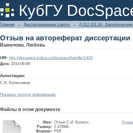
Отзыв на автореферат диссертации
КубГУ DocSpac
Главная
→
Диссертационные советы
→
Д 212.101.14 - Биологические
Отзыв на автореферат диссертации
Вавилова, Любовь
URI:
http://docspace.kubsu.ru/docspace/handle/1/433
Дата:
2014-06-08
Аннотации:
С.И. Колесников
Показать полную информацию
Файлы в этом документе
Имя:
Отзыв С.И. Колесн ...
Откры
Размер:
2.470Mb
Формат:
PDF