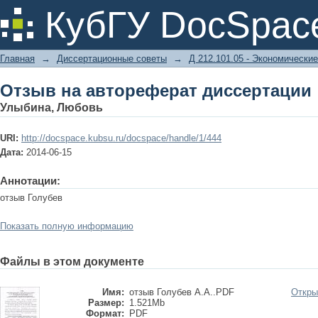
Отзыв на автореферат диссертации
КубГУ DocSpac
Главная
→
Диссертационные советы
→
Д 212.101.05 - Экономические
Отзыв на автореферат диссертации
Улыбина, Любовь
URI:
http://docspace.kubsu.ru/docspace/handle/1/444
Дата:
2014-06-15
Аннотации:
отзыв Голубев
Показать полную информацию
Файлы в этом документе
Имя:
отзыв Голубев А.А..PDF
Откры
Размер:
1.521Mb
Формат:
PDF