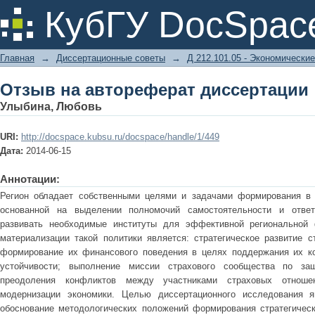
Отзыв на автореферат диссертации
КубГУ DocSpac
Главная
→
Диссертационные советы
→
Д 212.101.05 - Экономические
Отзыв на автореферат диссертации
Улыбина, Любовь
URI:
http://docspace.kubsu.ru/docspace/handle/1/449
Дата:
2014-06-15
Аннотации:
Регион обладает собственными целями и задачами формирования в 
основанной на выделении полномочий самостоятельности и ответ
развивать необходимые институты для эффективной региональной 
материализации такой политики является: стратегическое развитие с
формирование их финансового поведения в целях поддержания их ко
устойчивости; выполнение миссии страхового сообщества по за
преодоления конфликтов между участниками страховых отноше
модернизации экономики. Целью диссертационного исследования я
обоснование методологических положений формирования стратегическ