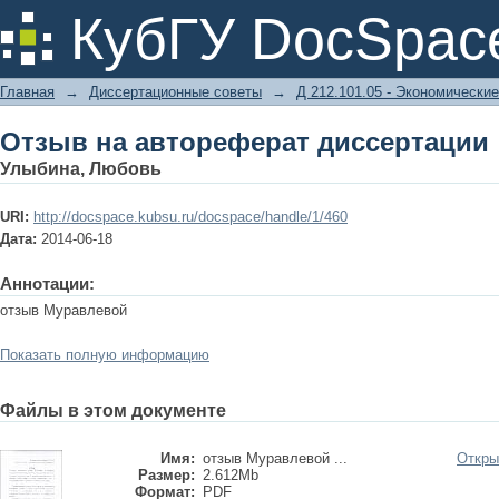
Отзыв на автореферат диссертации
КубГУ DocSpac
Главная
→
Диссертационные советы
→
Д 212.101.05 - Экономические
Отзыв на автореферат диссертации
Улыбина, Любовь
URI:
http://docspace.kubsu.ru/docspace/handle/1/460
Дата:
2014-06-18
Аннотации:
отзыв Муравлевой
Показать полную информацию
Файлы в этом документе
Имя:
отзыв Муравлевой ...
Откры
Размер:
2.612Mb
Формат:
PDF