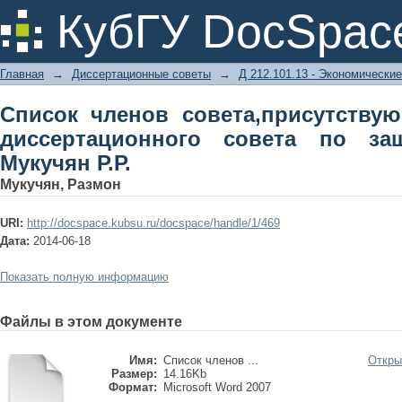
Список членов совета,присутств
КубГУ DocSpac
совета по защите диссертации Мукучя
Главная
→
Диссертационные советы
→
Д 212.101.13 - Экономические
Список членов совета,присутству
диссертационного совета по за
Мукучян Р.Р.
Мукучян, Размон
URI:
http://docspace.kubsu.ru/docspace/handle/1/469
Дата:
2014-06-18
Показать полную информацию
Файлы в этом документе
Имя:
Список членов ...
Откры
Размер:
14.16Kb
Формат:
Microsoft Word 2007