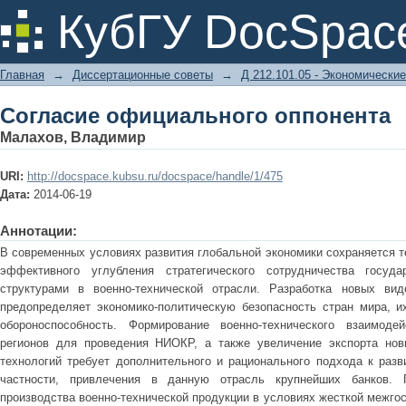
Согласие официального оппонента
КубГУ DocSpac
Главная
→
Диссертационные советы
→
Д 212.101.05 - Экономические
Согласие официального оппонента
Малахов, Владимир
URI:
http://docspace.kubsu.ru/docspace/handle/1/475
Дата:
2014-06-19
Аннотации:
В современных условиях развития глобальной экономики сохраняется 
эффективного углубления стратегического сотрудничества госуд
структурами в военно-технической отрасли. Разработка новых ви
предопределяет экономико-политическую безопасность стран мира, и
обороноспособность. Формирование военно-технического взаимоде
регионов для проведения НИОКР, а также увеличение экспорта новы
технологий требует дополнительного и рационального подхода к разв
частности, привлечения в данную отрасль крупнейших банков. 
производства военно-технической продукции в условиях жесткой межго