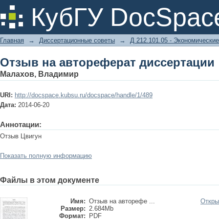
Отзыв на автореферат диссертации
КубГУ DocSpac
Главная
→
Диссертационные советы
→
Д 212.101.05 - Экономические
Отзыв на автореферат диссертации
Малахов, Владимир
URI:
http://docspace.kubsu.ru/docspace/handle/1/489
Дата:
2014-06-20
Аннотации:
Отзыв Цвигун
Показать полную информацию
Файлы в этом документе
Имя:
Отзыв на авторефе ...
Откры
Размер:
2.684Mb
Формат:
PDF