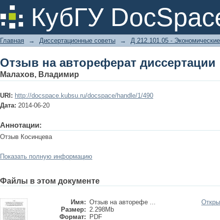
Отзыв на автореферат диссертации
КубГУ DocSpac
Главная
→
Диссертационные советы
→
Д 212.101.05 - Экономические
Отзыв на автореферат диссертации
Малахов, Владимир
URI:
http://docspace.kubsu.ru/docspace/handle/1/490
Дата:
2014-06-20
Аннотации:
Отзыв Косинцева
Показать полную информацию
Файлы в этом документе
Имя:
Отзыв на авторефе ...
Откры
Размер:
2.298Mb
Формат:
PDF