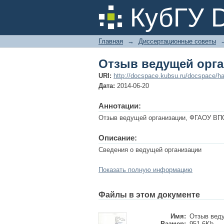
Отзыв ведущей орг
КубГУ 
Главная
→
Диссертационные советы
Отзыв ведущей орг
URI:
http://docspace.kubsu.ru/docspace/ha
Дата:
2014-06-20
Аннотации:
Отзыв ведущей организации, ФГАОУ ВПО
Описание:
Сведения о ведущей организации
Показать полную информацию
Файлы в этом документе
Имя:
Отзыв веду
Размер:
951.6Kb