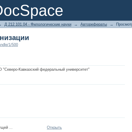
анизации
DocSpace
→
Д 212.101.04 - Филологические науки
→
Авторефераты
→
Просмот
анизации
ndle/1/500
 "Северо-Кавказский федеральный университет"
щей ...
Открыть