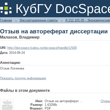
Отзыв на автореферат диссертации
КубГУ DocSpac
Главная
→
Диссертационные советы
→
Д 212.101.05 - Экономические
Отзыв на автореферат диссертации
Малахов, Владимир
URI:
http://docspace.kubsu.ru/docspace/handle/1/509
Дата:
2014-06-24
Аннотации:
Отзыв Логинова
Показать полную информацию
Файлы в этом документе
Имя:
Отзыв на автореферат ...
Откры
Размер:
1.632Mb
Формат:
PDF