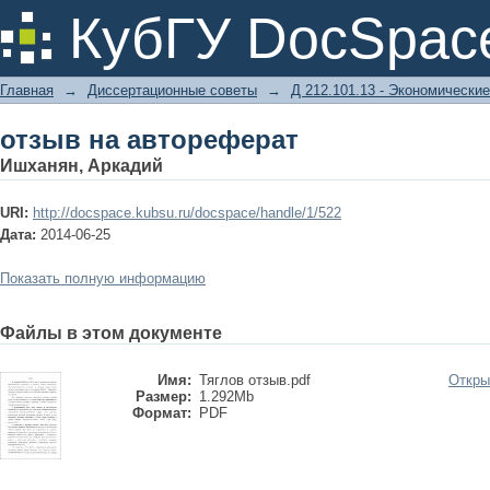
отзыв на автореферат
КубГУ DocSpac
Главная
→
Диссертационные советы
→
Д 212.101.13 - Экономические
отзыв на автореферат
Ишханян, Аркадий
URI:
http://docspace.kubsu.ru/docspace/handle/1/522
Дата:
2014-06-25
Показать полную информацию
Файлы в этом документе
Имя:
Тяглов отзыв.pdf
Откры
Размер:
1.292Mb
Формат:
PDF