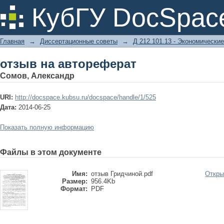
отзыв на автореферат
КубГУ DocSpac
Главная
→
Диссертационные советы
→
Д 212.101.13 - Экономические
отзыв на автореферат
Сомов, Александр
URI:
http://docspace.kubsu.ru/docspace/handle/1/525
Дата:
2014-06-25
Показать полную информацию
Файлы в этом документе
Имя:
отзыв Гридчиной.pdf
Откры
Размер:
956.4Kb
Формат:
PDF