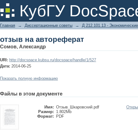
отзыв на автореферат
КубГУ DocSpac
Главная
→
Диссертационные советы
→
Д 212.101.13 - Экономические
отзыв на автореферат
Сомов, Александр
URI:
http://docspace.kubsu.ru/docspace/handle/1/527
Дата:
2014-06-25
Показать полную информацию
Файлы в этом документе
Имя:
Отзыв_Шкаровский.pdf
Откры
Размер:
1.802Mb
Формат:
PDF