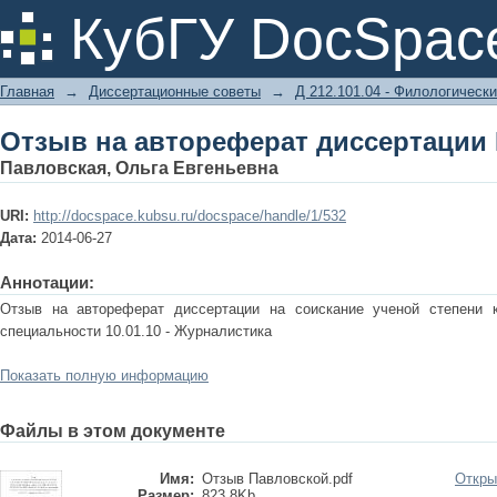
Отзыв на автореферат диссертации 
КубГУ DocSpac
Главная
→
Диссертационные советы
→
Д 212.101.04 - Филологически
Отзыв на автореферат диссертации 
Павловская, Ольга Евгеньевна
URI:
http://docspace.kubsu.ru/docspace/handle/1/532
Дата:
2014-06-27
Аннотации:
Отзыв на автореферат диссертации на соискание ученой степени 
специальности 10.01.10 - Журналистика
Показать полную информацию
Файлы в этом документе
Имя:
Отзыв Павловской.pdf
Откры
Размер:
823.8Kb