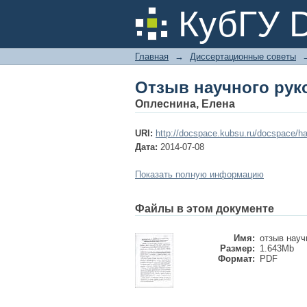
Отзыв научного рук
КубГУ 
Главная
→
Диссертационные советы
Отзыв научного рук
Оплеснина, Елена
URI:
http://docspace.kubsu.ru/docspace/ha
Дата:
2014-07-08
Показать полную информацию
Файлы в этом документе
Имя:
отзыв научн
Размер:
1.643Mb
Формат:
PDF