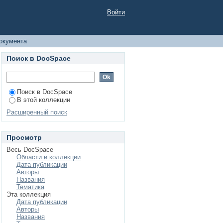
Войти
окумента
Поиск в DocSpace
Поиск в DocSpace
В этой коллекции
Расширенный поиск
Просмотр
Весь DocSpace
Области и коллекции
Дата публикации
Авторы
Названия
Тематика
Эта коллекция
Дата публикации
Авторы
Названия