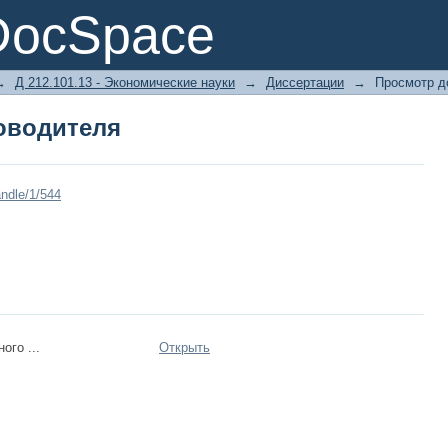
оводителя
DocSpace
→
Д 212.101.13 - Экономические науки
→
Диссертации
→
Просмотр д
оводителя
ndle/1/544
ого ...
Открыть