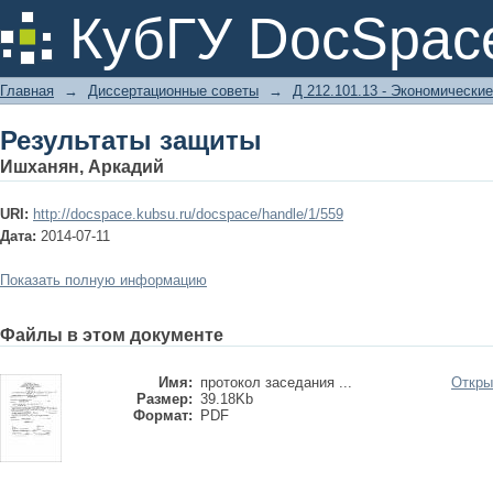
Результаты защиты
КубГУ DocSpac
Главная
→
Диссертационные советы
→
Д 212.101.13 - Экономические
Результаты защиты
Ишханян, Аркадий
URI:
http://docspace.kubsu.ru/docspace/handle/1/559
Дата:
2014-07-11
Показать полную информацию
Файлы в этом документе
Имя:
протокол заседания ...
Откры
Размер:
39.18Kb
Формат:
PDF