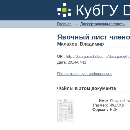
Явочный лист члено
КубГУ 
Главная
→
Диссертационные советы
Явочный лист члено
Малахов, Владимир
URI:
http://docspace.kubsu.ru/docspace/ha
Дата:
2014-07-11
Показать полную информацию
Файлы в этом документе
Имя:
Явочный ли
Размер:
491.5Kb
Формат:
PDF