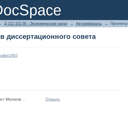
в диссертационного совета
DocSpace
→
Д 212.101.05 - Экономические науки
→
Авторефераты
→
Просмотр
в диссертационного совета
ndle/1/563
ст Малахов ...
Открыть