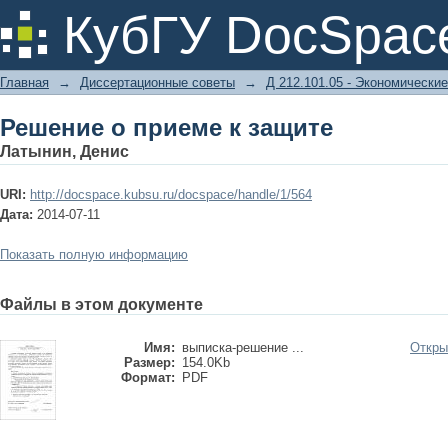
Решение о приеме к защите
КубГУ DocSpac
Главная
→
Диссертационные советы
→
Д 212.101.05 - Экономические
Решение о приеме к защите
Латынин, Денис
URI:
http://docspace.kubsu.ru/docspace/handle/1/564
Дата:
2014-07-11
Показать полную информацию
Файлы в этом документе
Имя:
выписка-решение ...
Откры
Размер:
154.0Kb
Формат:
PDF