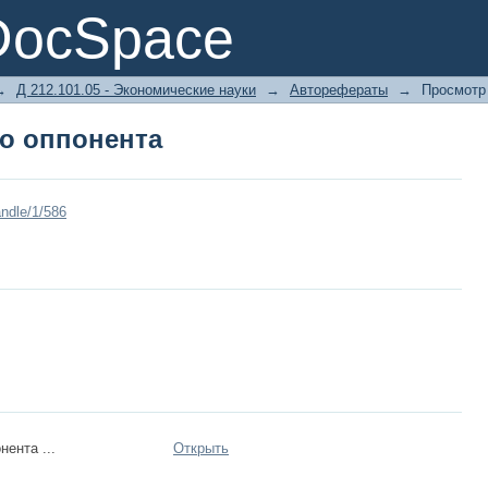
о оппонента
DocSpace
→
Д 212.101.05 - Экономические науки
→
Авторефераты
→
Просмотр
о оппонента
ndle/1/586
нента ...
Открыть