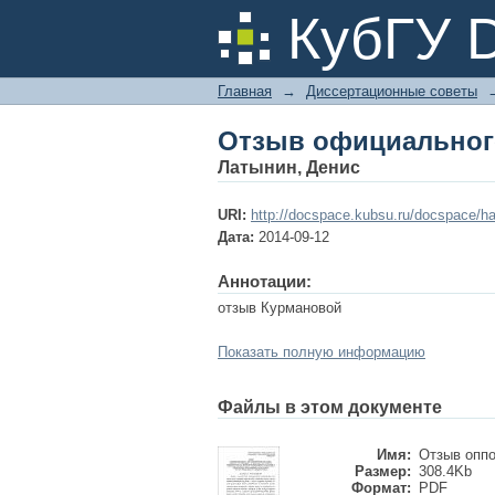
Отзыв официальног
КубГУ 
Главная
→
Диссертационные советы
Отзыв официальног
Латынин, Денис
URI:
http://docspace.kubsu.ru/docspace/ha
Дата:
2014-09-12
Аннотации:
отзыв Курмановой
Показать полную информацию
Файлы в этом документе
Имя:
Отзыв оппо
Размер:
308.4Kb
Формат:
PDF