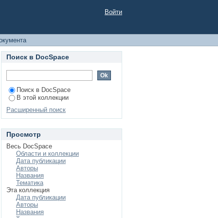
ельности на основе
Войти
окумента
Поиск в DocSpace
Поиск в DocSpace
В этой коллекции
Расширенный поиск
Просмотр
Весь DocSpace
Области и коллекции
Дата публикации
Авторы
Названия
Тематика
Эта коллекция
Дата публикации
Авторы
Названия