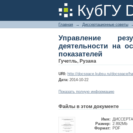
Управление резуль
КубГУ 
системы сбалансиро
Главная
→
Диссертационные советы
Управление резу
деятельности на о
показателей
Гучетль, Рузана
URI:
http://docspace.kubsu.ru/docspace/ha
Дата:
2014-10-22
Показать полную информацию
Файлы в этом документе
Имя:
ДИССЕРТАЦ
Размер:
2.892Mb
Формат:
PDF