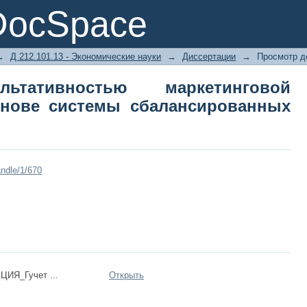
тативностью маркетинговой деят
DocSpace
ванных показателей
→
Д 212.101.13 - Экономические науки
→
Диссертации
→
Просмотр д
льтативностью маркетинговой
снове системы сбалансированных
ndle/1/670
ИЯ_Гучет ...
Открыть