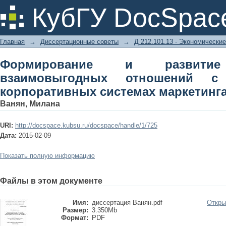
Формирование и развитие долго
КубГУ DocSpac
работниками в корпоративных систе
Главная
→
Диссертационные советы
→
Д 212.101.13 - Экономические
Формирование и развитие
взаимовыгодных отношений с
корпоративных системах маркетинг
Ванян, Милана
URI:
http://docspace.kubsu.ru/docspace/handle/1/725
Дата:
2015-02-09
Показать полную информацию
Файлы в этом документе
Имя:
диссертация Ванян.pdf
Откры
Размер:
3.350Mb
Формат:
PDF