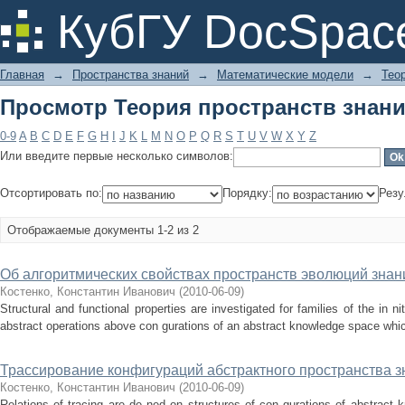
Просмотр Теория пространств знан
КубГУ DocSpac
Главная
→
Пространства знаний
→
Математические модели
→
Тео
Просмотр Теория пространств знан
0-9
A
B
C
D
E
F
G
H
I
J
K
L
M
N
O
P
Q
R
S
T
U
V
W
X
Y
Z
Или введите первые несколько символов:
Отсортировать по:
Порядку:
Резу
Отображаемые документы 1-2 из 2
Об алгоритмических свойствах пространств эволюций знан
Костенко, Константин Иванович
(
2010-06-09
)
Structural and functional properties are investigated for families of the in n
abstract operations above con gurations of an abstract knowledge space which
Трассирование конфигураций абстрактного пространства з
Костенко, Константин Иванович
(
2010-06-09
)
Relations of tracing are de ned on structures of con gurations of abstract 