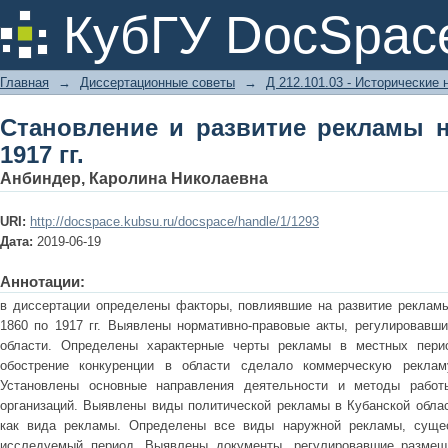
Становление и развитие рекламы на К
КубГУ DocSpac
Главная
→
Диссертационные советы
→
Д 212.101.03 - Исторические 
Становление и развитие рекламы н
1917 гг.
Анбиндер, Каролина Николаевна
URI:
http://docspace.kubsu.ru/docspace/handle/1/1293
Дата:
2019-06-19
Аннотации:
в диссертации определены факторы, повлиявшие на развитие рекламы
1860 по 1917 гг. Выявлены нормативно-правовые акты, регулировавши
области. Определены характерные черты рекламы в местных перио
обострение конкуренции в области сделало коммерческую реклам
Установлены основные направления деятельности и методы работы
организаций. Выявлены виды политической рекламы в Кубанской облас
как вида рекламы. Определены все виды наружной рекламы, сущес
исследуемый период. Выявлены документы, регулировавшие размещ