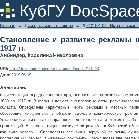
Становление и развитие рекламы на К
КубГУ DocSpac
Главная
→
Диссертационные советы
→
Д 212.101.03 - Исторические 
Становление и развитие рекламы н
1917 гг.
Анбиндер, Каролина Николаевна
URI:
http://docspace.kubsu.ru/docspace/handle/1/1293
Дата:
2019-06-19
Аннотации:
в диссертации определены факторы, повлиявшие на развитие рекламы
1860 по 1917 гг. Выявлены нормативно-правовые акты, регулировавши
области. Определены характерные черты рекламы в местных перио
обострение конкуренции в области сделало коммерческую реклам
Установлены основные направления деятельности и методы работы
организаций. Выявлены виды политической рекламы в Кубанской облас
как вида рекламы. Определены все виды наружной рекламы, сущес
исследуемый период. Выявлены документы, регулировавшие размещ