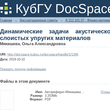
Динамические задачи акустичес
КубГУ DocSpac
материалов
Главная
→
Диссертационные советы
→
Д 212.101.07 - Физико-матема
Динамические задачи акустическ
слоистых упругих материалов
Мякишева, Ольга Александровна
URI:
http://docspace.kubsu.ru/docspace/handle/1/1345
Дата:
2019-10-10
Показать полную информацию
Файлы в этом документе
Имя:
Автореферат-Мякишева ...
Откры
Размер:
3.203Mb
Формат:
PDF