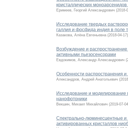
кристаллических моноарсенидов 
Еримеев, Георгий Александрович
(
2018-
Исследование твердых растворо
галлия и фосфида индия в поле 
Казакова, Алёна Евгеньевна
(
2018-04-17
)
Возбуждение и распространение 
активными пьезосенсорами
Евдокимов, Александр Александрович
(
Особенности распространения и
Александров, Андрей Анатольевич
(
2018
Исследование и моделирование 
нанофотоники
Векшин, Михаил Михайлович
(
2019-07-0
Спектрально-люминесцентные и 
активированных кристаллов ниоб