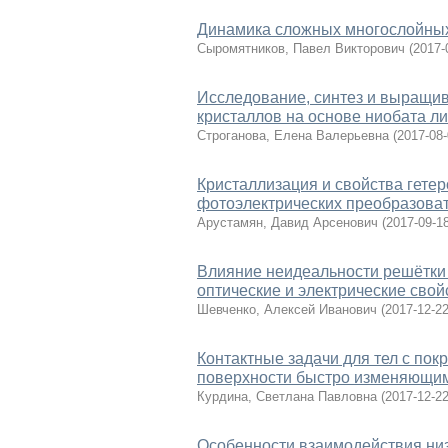
Динамика сложных многослойных
Сыромятников, Павел Викторович
(
2017-
Исследование, синтез и выращив
кристаллов на основе ниобата л
Строганова, Елена Валерьевна
(
2017-08
Кристаллизация и свойства гетеро
фотоэлектрических преобразова
Арустамян, Давид Арсенович
(
2017-09-1
Влияние неидеальности решётки
оптические и электрические свой
Шевченко, Алексей Иванович
(
2017-12-2
Контактные задачи для тел с по
поверхности быстро изменяющи
Курдина, Светлана Павловна
(
2017-12-2
Особенности взаимодействия низ