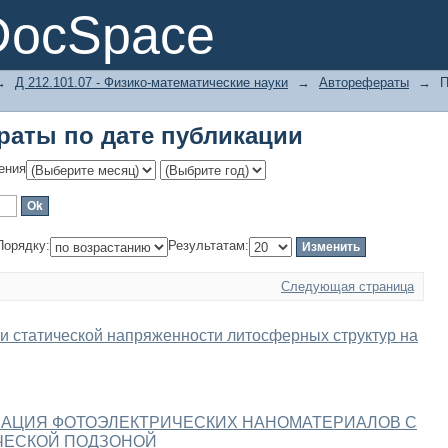
аты по дате публикации
DocSpace
→
Д 212.101.07 - Физико-математические науки
→
Авторефераты
→
П
аты по дате публикации
ения
Порядку:
Результатам:
Следующая страница
 статической напряженности литосферных структур на
ЗАЦИЯ ФОТОЭЛЕКТРИЧЕСКИХ НАНОМАТЕРИАЛОВ С
ЧЕСКОЙ ПОДЗОНОЙ