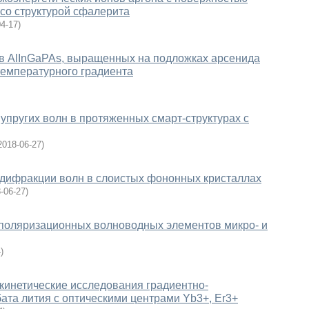
со структурой сфалерита
04-17
)
в AlInGaPAs, выращенных на подложках арсенида
температурного градиента
упругих волн в протяженных смарт-структурах с
2018-06-27
)
 дифракции волн в слоистых фононных кристаллах
-06-27
)
поляризационных волноводных элементов микро- и
4
)
кинетические исследования градиентно-
ата лития с оптическими центрами Yb3+, Er3+