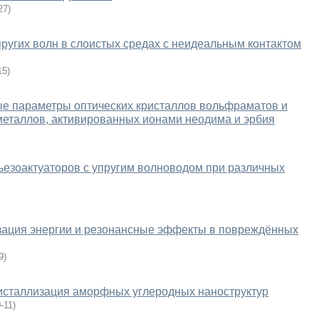
27
)
ругих волн в слоистых средах с неидеальным контактом
15
)
ые параметры оптических кристаллов вольфраматов и
еталлов, активированных ионами неодима и эрбия
езоактуаторов с упругим волноводом при различных
изация энергии и резонансные эффекты в повреждённых
9
)
исталлизация аморфных углеродных наноструктур
-11
)