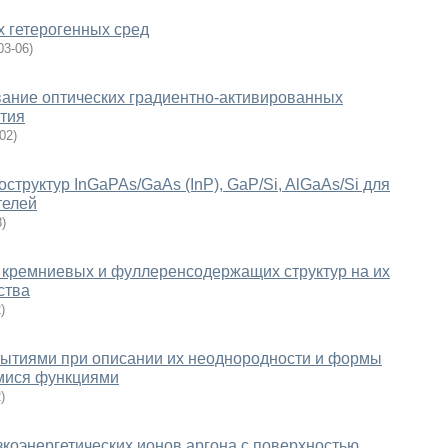
 гетерогенных сред
03-06
)
ание оптических градиентно-активированных
ития
-02
)
структур InGaPAs/GaAs (InP), GaP/Si, AlGaAs/Si для
телей
8
)
 кремниевых и фуллеренсодержащих структур на их
ства
2
)
крытиями при описании их неоднородности и формы
мися функциями
2
)
коэнергетических ионов аргона с поверхностью