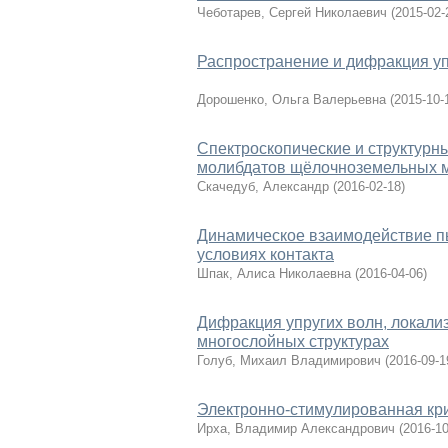
Чеботарев, Сергей Николаевич
(
2015-02-
Распространение и дифракция уп
Дорошенко, Ольга Валерьевна
(
2015-10-
Спектроскопические и структурн
молибдатов щёлочноземельных м
Скачедуб, Александр
(
2016-02-18
)
Динамическое взаимодействие пь
условиях контакта
Шпак, Алиса Николаевна
(
2016-04-06
)
Дифракция упругих волн, локал
многослойных структурах
Голуб, Михаил Владимирович
(
2016-09-1
Электронно-стимулированная кр
Ирха, Владимир Александрович
(
2016-10