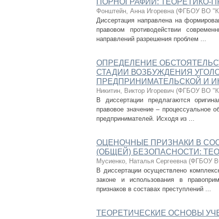
ПОРНОГРАФИИ: ТЕОРЕТИКО-
Фонштейн, Анна Игоревна
(
ФГБОУ ВО "Ку
Диссертация направлена на формирован
правовом противодействии современ
направлений разрешения проблем ...
ОПРЕДЕЛЕНИЕ ОБСТОЯТЕЛЬСТ
СТАДИИ ВОЗБУЖДЕНИЯ УГОЛО
ПРЕДПРИНИМАТЕЛЬСКОЙ И И
Никитин, Виктор Игоревич
(
ФГБОУ ВО "Ку
В диссертации предлагаются оригин
правовое значение – процессуальное о
предпринимателей. Исходя из ...
ОЦЕНОЧНЫЕ ПРИЗНАКИ В СО
(ОБЩЕЙ) БЕЗОПАСНОСТИ: ТЕ
Мусиенко, Наталья Сергеевна
(
ФГБОУ ВО
В диссертации осуществлено комплексн
законе и использования в правопри
признаков в составах преступлений ...
ТЕОРЕТИЧЕСКИЕ ОСНОВЫ УЧ