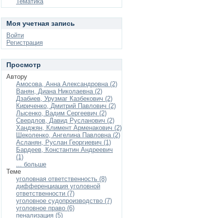
Тематика
Моя учетная запись
Войти
Регистрация
Просмотр
Автору
Амосова, Анна Александровна (2)
Ванян, Диана Николаевна (2)
Дзабиев, Урузмаг Казбекович (2)
Кириченко, Дмитрий Павлович (2)
Лысенко, Вадим Сергеевич (2)
Свердлов, Давид Русланович (2)
Ханджян, Климент Арменакович (2)
Шеколенко, Ангелина Павловна (2)
Асланян, Руслан Георгиевич (1)
Бардеев, Константин Андреевич
(1)
... больше
Теме
уголовная ответственность (8)
дифференциация уголовной
ответственности (7)
уголовное судопроизводство (7)
уголовное право (6)
пенализация (5)