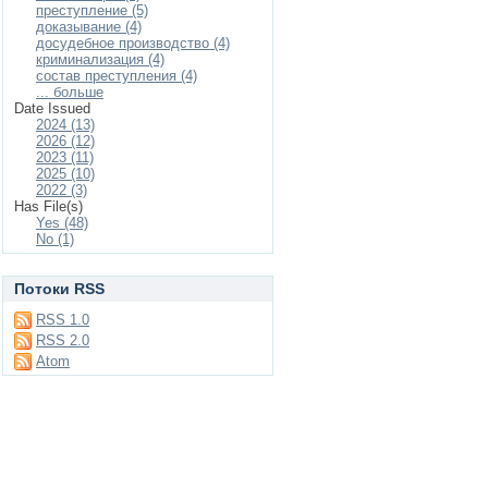
преступление (5)
доказывание (4)
досудебное производство (4)
криминализация (4)
состав преступления (4)
... больше
Date Issued
2024 (13)
2026 (12)
2023 (11)
2025 (10)
2022 (3)
Has File(s)
Yes (48)
No (1)
Потоки RSS
RSS 1.0
RSS 2.0
Atom