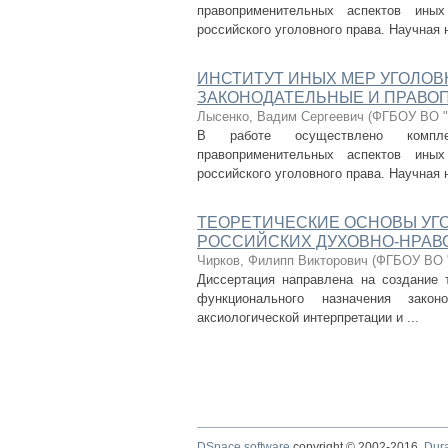
правоприменительных аспектов иных
российского уголовного права. Научная н
ИНСТИТУТ ИНЫХ МЕР УГОЛОВ
ЗАКОНОДАТЕЛЬНЫЕ И ПРАВО
Лысенко, Вадим Сергеевич
(
ФГБОУ ВО "
В работе осуществлено комплек
правоприменительных аспектов иных
российского уголовного права. Научная н
ТЕОРЕТИЧЕСКИЕ ОСНОВЫ УГ
РОССИЙСКИХ ДУХОВНО-НРАВ
Чирков, Филипп Викторович
(
ФГБОУ ВО "
Диссертация направлена на создание 
функционального назначения закон
аксиологической интерпретации и ...
DSpace software
copyright © 2002-2016
Dur